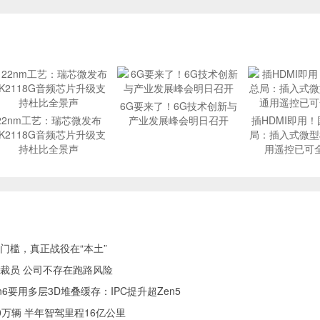
6G要来了！6G技术创新与
22nm工艺：瑞芯微发布
产业发展峰会明日召开
插HDMI即用
K2118G音频芯片升级支
局：插入式微型
持杜比全景声
用遥控已可
门槛，真正战役在“本土”
裁员 公司不存在跑路风险
Zen6要用多层3D堆叠缓存：IPC提升超Zen5
万辆 半年智驾里程16亿公里