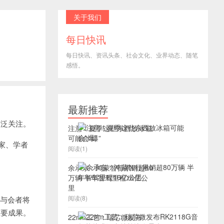
关于我们
每日快讯
每日快讯、资讯头条、社会文化、业界动态、随笔
感悟。
最新推荐
广泛关注。
注意！夏季这些东西放冰箱
可能会“爆”
家、学者
阅读(1)
余承东：鸿蒙智行累销超80
万辆 半年智驾里程16亿公
里
阅读(8)
5与会者将
重要成果。
22nm工艺：瑞芯微发布