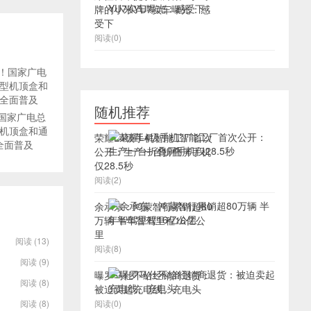
牌的小米YU7实车曝光：感
受下
阅读(0)
随机推荐
！国家广电总
机顶盒和通
荣耀L4级手机智能工厂首次
全面普及
公开：生产一台折叠屏手机
仅28.5秒
阅读(2)
余承东：鸿蒙智行累销超80
万辆 半年智驾里程16亿公
里
阅读 (13)
阅读(8)
阅读 (9)
曝罗马仕不给经销商退货：
阅读 (8)
被迫卖起充电线、充电头
阅读 (8)
阅读(0)