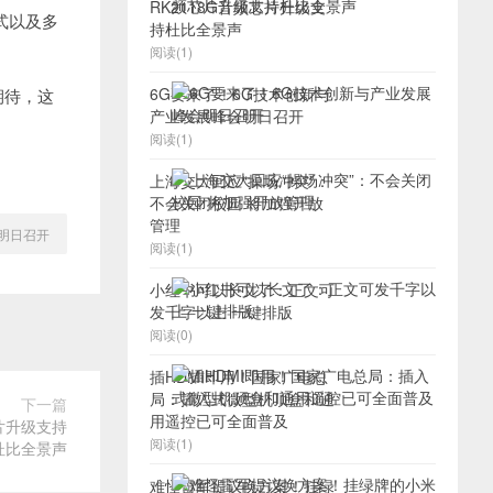
RK2118G音频芯片升级支
式以及多
持杜比全景声
阅读(1)
6G要来了！6G技术创新与
期待，这
产业发展峰会明日召开
阅读(1)
上海交大回应“操场冲突”：
不会关闭校园 将加强开放
管理
明日召开
阅读(1)
小红书可以长文了：正文可
发千字以上 一键排版
阅读(0)
插HDMI即用！国家广电总
局：插入式微型机顶盒和通
下一篇
用遥控已可全面普及
芯片升级支持
阅读(1)
杜比全景声
难怪雷军提议换方案！挂绿