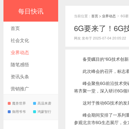
每日快讯
当前位置：
首页
>
业界动态
6G
>
6G要来了！6
首页
网友 发布于 2025-07-04 20:05:22
社会文化
业界动态
备受瞩目的“6G技术创新与
随笔感悟
此次峰会的召开，标志着我
资讯头条
峰会聚焦6G前沿技术突破
营销推广
将齐聚一堂，深入研讨6G
这对于推动6G技术的发展
魔兽世界
高温来袭
御用爷爷
鸿蒙智行
峰会期间安排了一系列重要活动。
参观北京市6G生态展厅，全