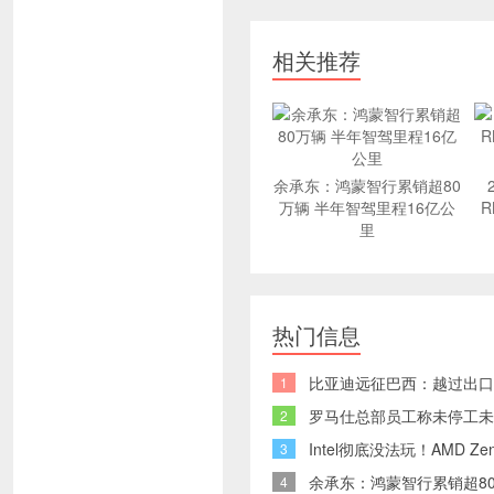
相关推荐
余承东：鸿蒙智行累销超80
万辆 半年智驾里程16亿公
R
里
热门信息
比亚迪远征巴西：越过出口
1
罗马仕总部员工称未停工未
2
Intel彻底没法玩！AMD 
3
余承东：鸿蒙智行累销超80
4