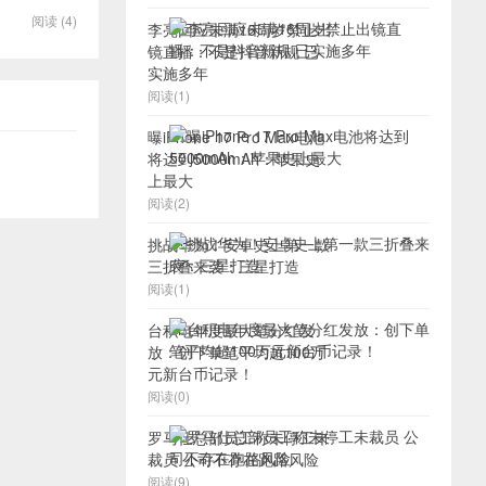
阅读 (4)
李亮回应未满16周岁禁止出
镜直播：不是抖音新规 已
实施多年
阅读(1)
曝iPhone 17 Pro Max电池
将达到5000mAh：苹果史
上最大
阅读(2)
挑战华为！安卓史上第一款
三折叠来袭：三星打造
阅读(1)
台积电年度最大笔分红发
放：创下单笔平均超100万
元新台币记录！
阅读(0)
罗马仕总部员工称未停工未
裁员 公司不存在跑路风险
阅读(9)