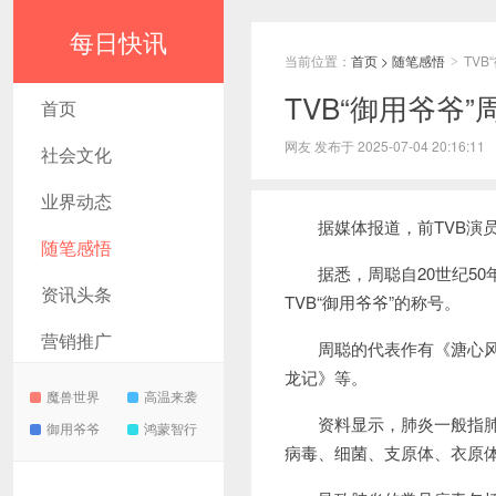
每日快讯
当前位置：
首页
>
随笔感悟
TV
>
TVB“御用爷爷
首页
网友 发布于 2025-07-04 20:16:11
社会文化
业界动态
据媒体报道，前TVB演员
随笔感悟
据悉，周聪自20世纪50年代
资讯头条
TVB“御用爷爷”的称号。
营销推广
周聪的代表作有《溏心风暴
龙记》等。
魔兽世界
高温来袭
资料显示，肺炎一般指肺部
御用爷爷
鸿蒙智行
病毒、细菌、支原体、衣原