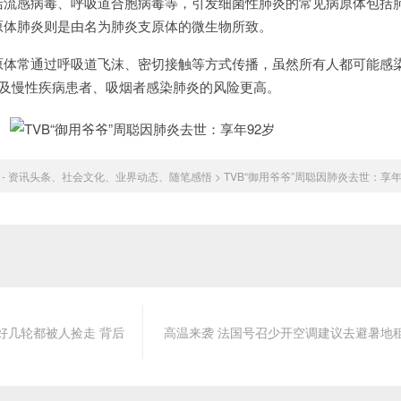
感病毒、呼吸道合胞病毒等，引发细菌性肺炎的常见病原体包括
原体肺炎则是由名为肺炎支原体的微生物所致。
常通过呼吸道飞沫、密切接触等方式传播，虽然所有人都可能感
以及慢性疾病患者、吸烟者感染肺炎的风险更高。
 - 资讯头条、社会文化、业界动态、随笔感悟
>
TVB“御用爷爷”周聪因肺炎去世：享年
好几轮都被人捡走 背后
高温来袭 法国号召少开空调建议去避暑地