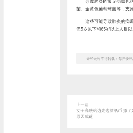
导致肺炎的常见病毒包括流
菌、金黄色葡萄球菌等，支
这些可能导致肺炎的病原体
但5岁以下和65岁以上人群
未经允许不得转载：
每日快讯
上一篇
女子高铁站边走边撒纸币 撒了
原因成谜