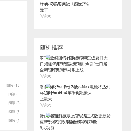
牌的小米YU7实车曝光：感
受下
阅读(0)
随机推荐
亚马逊海外购首个年度级夏
日大促“海折节”盛大开幕，
全新“进口超市”同步上线
阅读(0)
阅读 (13)
曝iPhone 17 Pro Max电池
将达到5000mAh：苹果史
阅读 (9)
上最大
阅读 (8)
阅读(2)
阅读 (8)
微信鸿蒙版1.0.8.35正式版
阅读 (4)
更新发布：支持发视频号等
9大功能