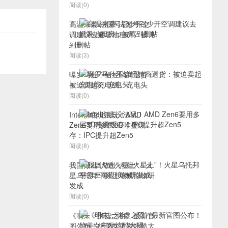
阅读(0)
高温来袭 法国号召少开空
调建议去避暑地租房：被骂
到删帖
阅读(3)
曝罗马仕不给经销商退货：
被迫卖起充电线、充电头
阅读(0)
Intel彻底没法玩！AMD
Zen6要用多层3D堆叠缓
存：IPC提升超Zen5
阅读(8)
我国做出“人造火星土”！火
星乌托邦平原土壤模拟物研
发成
阅读(0)
《明末：渊虚之羽》最新官
图公布！绝美女主发炫酷大