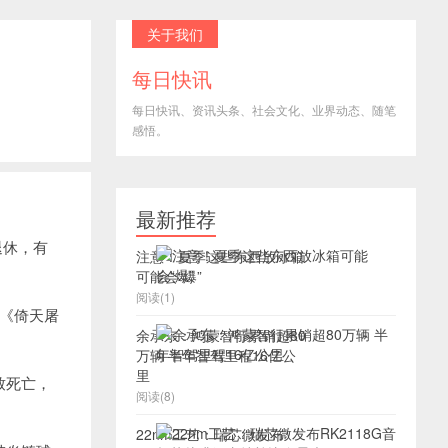
关于我们
每日快讯
每日快讯、资讯头条、社会文化、业界动态、随笔
感悟。
最新推荐
退休，有
注意！夏季这些东西放冰箱
可能会“爆”
阅读(1)
《倚天屠
余承东：鸿蒙智行累销超80
万辆 半年智驾里程16亿公
里
致死亡，
阅读(8)
22nm工艺：瑞芯微发布