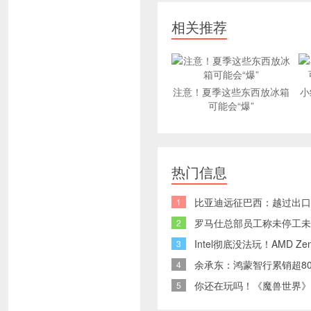
相关推荐
注意！夏季这些东西放冰箱
小
可能会“爆”
热门信息
比亚迪远征巴西：越过出口
1
罗马仕总部员工称未停工未
2
Intel彻底没法玩！AMD 
3
余承东：鸿蒙智行累销超80
4
你还在玩吗！《魔兽世界》
5