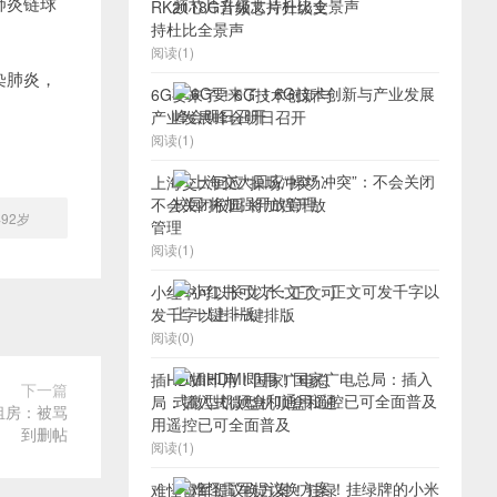
肺炎链球
RK2118G音频芯片升级支
持杜比全景声
阅读(1)
染肺炎，
6G要来了！6G技术创新与
产业发展峰会明日召开
阅读(1)
上海交大回应“操场冲突”：
不会关闭校园 将加强开放
92岁
管理
阅读(1)
小红书可以长文了：正文可
发千字以上 一键排版
阅读(0)
插HDMI即用！国家广电总
下一篇
局：插入式微型机顶盒和通
租房：被骂
用遥控已可全面普及
到删帖
阅读(1)
难怪雷军提议换方案！挂绿