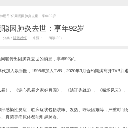
B“御用爷爷”周聪因肺炎去世：享年92岁
”周聪因肺炎去世：享年92岁
分类：
随笔感悟
来源：
阅读(
30)
周聪传出因肺炎去世的消息，享年92岁。
加入娱乐圈，1998年加入TVB，2020年3月合约期满离开TVB并
》、《溏心风暴之家好月圆》、《法证先锋3》、《赌场风云》、
感染性炎症，临床症状包括咳嗽、发热、呼吸困难等，严重时可
体、真菌等病原体都能引起肺炎。