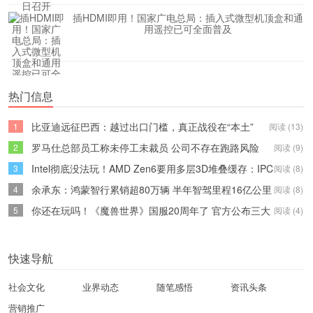
插HDMI即用！国家广电总局：插入式微型机顶盒和通
用遥控已可全面普及
热门信息
比亚迪远征巴西：越过出口门槛，真正战役在“本土”
1
阅读 (13)
罗马仕总部员工称未停工未裁员 公司不存在跑路风险
2
阅读 (9)
Intel彻底没法玩！AMD Zen6要用多层3D堆叠缓存：IPC
3
阅读 (8)
提升超Zen5
余承东：鸿蒙智行累销超80万辆 半年智驾里程16亿公里
4
阅读 (8)
你还在玩吗！《魔兽世界》国服20周年了 官方公布三大
5
阅读 (4)
重磅内容
快速导航
社会文化
业界动态
随笔感悟
资讯头条
营销推广