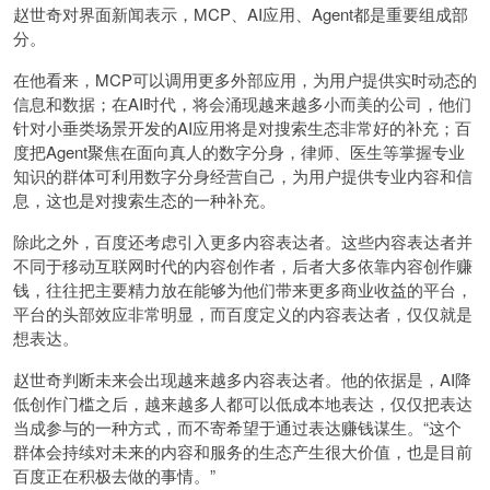
赵世奇对界面新闻表示，MCP、AI应用、Agent都是重要组成部
分。
在他看来，MCP可以调用更多外部应用，为用户提供实时动态的
信息和数据；在AI时代，将会涌现越来越多小而美的公司，他们
针对小垂类场景开发的AI应用将是对搜索生态非常好的补充；百
度把Agent聚焦在面向真人的数字分身，律师、医生等掌握专业
知识的群体可利用数字分身经营自己，为用户提供专业内容和信
息，这也是对搜索生态的一种补充。
除此之外，百度还考虑引入更多内容表达者。这些内容表达者并
不同于移动互联网时代的内容创作者，后者大多依靠内容创作赚
钱，往往把主要精力放在能够为他们带来更多商业收益的平台，
平台的头部效应非常明显，而百度定义的内容表达者，仅仅就是
想表达。
赵世奇判断未来会出现越来越多内容表达者。他的依据是，AI降
低创作门槛之后，越来越多人都可以低成本地表达，仅仅把表达
当成参与的一种方式，而不寄希望于通过表达赚钱谋生。“这个
群体会持续对未来的内容和服务的生态产生很大价值，也是目前
百度正在积极去做的事情。”