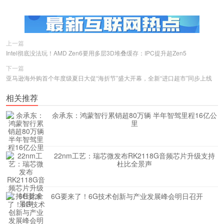
上一篇
Intel彻底没法玩！AMD Zen6要用多层3D堆叠缓存：IPC提升超Zen5
下一篇
亚马逊海外购首个年度级夏日大促“海折节”盛大开幕，全新“进口超市”同步上线
相关推荐
余承东：鸿蒙智行累销超80万辆 半年智驾里程16亿公
里
22nm工艺：瑞芯微发布RK2118G音频芯片升级支持
杜比全景声
6G要来了！6G技术创新与产业发展峰会明日召开